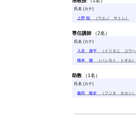
准教授
（1名）
氏名 (カナ)
上野 聡
（ウエノ サトシ）
専任講師
（2名）
氏名 (カナ)
入谷 康平
（イリタニ コウヘ
橋本 徹
（ハシモト トオル）
助教
（1名）
氏名 (カナ)
藤田 隆史
（フジタ タカシ）