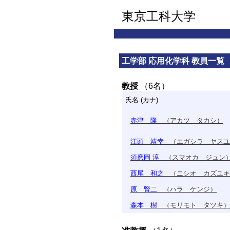
東京工科大学
工学部 応用化学科 教員一覧
教授
（6名）
氏名 (カナ)
赤津 隆
（アカツ タカシ）
江頭 靖幸
（エガシラ ヤスユ
須磨岡 淳
（スマオカ ジュン
西尾 和之
（ニシオ カズユキ
原 賢二
（ハラ ケンジ）
森本 樹
（モリモト タツキ）