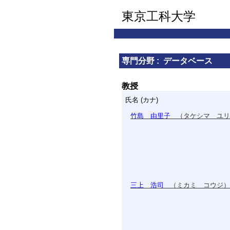
東京工科大学
専門分野 : データベース
教授
氏名 (カナ)
竹島 由里子
（タケシマ ユリ
三上 浩司
（ミカミ コウジ）