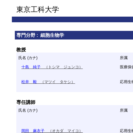
東京工科大学
専門分野 : 細胞生物学
教授
氏名 (カナ)
所属
十島 純子
（トシマ ジュンコ）
医療保
松井 毅
（マツイ タケシ）
応用生
専任講師
氏名 (カナ)
所属
岡田 麻衣子
（オカダ マイコ）
応用生