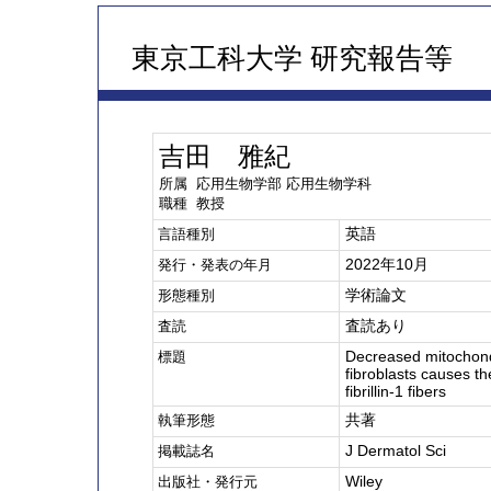
東京工科大学 研究報告等
吉田 雅紀
所属 応用生物学部 応用生物学科
職種 教授
英語
言語種別
2022年10月
発行・発表の年月
学術論文
形態種別
査読あり
査読
Decreased mitochondr
標題
fibroblasts causes th
fibrillin-1 fibers
共著
執筆形態
J Dermatol Sci
掲載誌名
Wiley
出版社・発行元