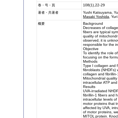
108(1),22-29
巻・号・頁
Yushi Katsuyama, Yu
著者・共著者
Masaki Yoshida
, Yur
Background
概要
Decreases of collage
fibers are typical s
quality of mitochond
observed, it is unkn
responsible for the in
Objective
To identify the role o
focusing on the forma
Methods
Type I collagen and f
fibroblasts (NHDFs)
collagen and fibrilli
Mitochondrial qualit
intracellular ATP and
Results
UVA-irradiated NHDFs
fibrillin-1 fibers and
intracellular levels o
motor proteins that t
affected by UVA, intra
of motor proteins, 
MITOL protein. Knoc