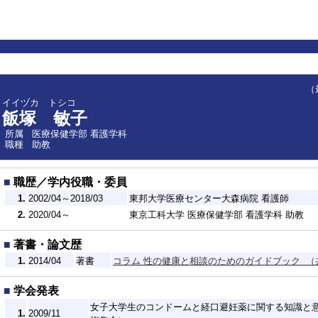
（最終
イイヅカ トシコ
飯塚 敏子
所属
医療保健学部 看護学科
職種
助教
■
職歴／学内役職・委員
1.
2002/04～2018/03
東邦大学医療センター大森病院 看護師
2.
2020/04～
東京工科大学 医療保健学部 看護学科 助教
■
著書・論文歴
1.
2014/04
著書
コラム 性の健康と相談のためのガイドブック 
■
学会発表
女子大学生のコンドームと経口避妊薬に関する知識と意
1.
2009/11