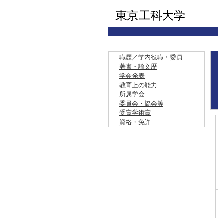
東京工科大学
職歴／学内役職・委員
著書・論文歴
学会発表
教育上の能力
所属学会
委員会・協会等
受賞学術賞
資格・免許