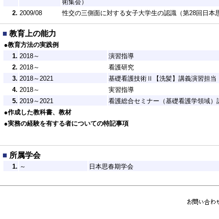
術集会）
2.
2009/08
性交の三側面に対する女子大学生の認識（第28回日本
■
教育上の能力
●教育方法の実践例
1.
2018～
演習指導
2.
2018～
看護研究
3.
2018～2021
基礎看護技術Ⅱ【洗髪】講義演習担当
4.
2018～
実習指導
5.
2019～2021
看護総合セミナー（基礎看護学領域）
●作成した教科書、教材
●実務の経験を有する者についての特記事項
■
所属学会
1.
～
日本思春期学会
2.
～
日本性科学学会
3.
～
日本性機能学会
■
委員会・協会等