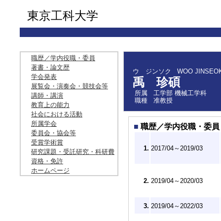
東京工科大学
職歴／学内役職・委員
著書・論文歴
ウ ジンソク
WOO JINSEO
学会発表
禹 珍碩
展覧会・演奏会・競技会等
所属
工学部 機械工学科
講師・講演
職種
准教授
教育上の能力
社会における活動
所属学会
■
職歴／学内役職・委員
委員会・協会等
受賞学術賞
1.
2017/04～2019/03
研究課題・受託研究・科研費
資格・免許
ホームページ
2.
2019/04～2020/03
3.
2019/04～2022/03