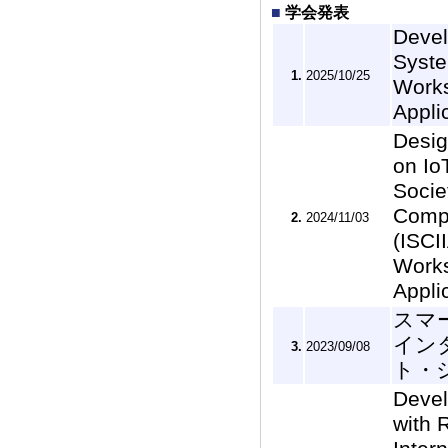
■
学会発表
Devel
Syste
1.
2025/10/25
Works
Appli
Desig
on Io
Socie
Compu
2.
2024/11/03
(ISCI
Works
Appli
スマ
イン
3.
2023/09/08
ト・シ
Devel
with 