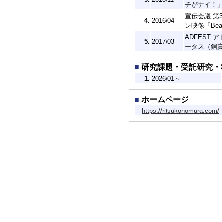
チがナイ！」
宣伝会議 第3回B
4.
2016/04
ン映像「Beaut
ADFEST 
5.
2017/03
ータス（銅賞） 
■
研究課題・受託研究・
1.
2026/01～
■
ホームページ
https://ritsukonomura.com/