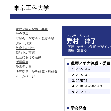
東京工科大学
職歴／学内役職・委員
学会発表
ノムラ リツコ
展覧会・演奏会・競技会等
野村 律子
講師・講演
所属
デザイン学部 デザイン
教育上の能力
職種
准教授
職務上の実績
社会における活動
所属学会
■
職歴／学内役職・委員
受賞学術賞
1.
2025/04～
研究課題・受託研究・科研費
2.
2025/04～
ホームページ
3.
2025/04～
4.
2018/04～2026/03
5.
2022/06～
■
学会発表