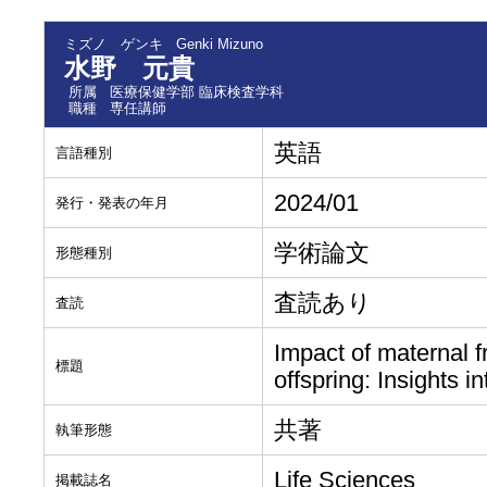
ミズノ ゲンキ
Genki Mizuno
水野 元貴
所属
医療保健学部 臨床検査学科
職種
専任講師
英語
言語種別
2024/01
発行・発表の年月
学術論文
形態種別
査読あり
査読
Impact of maternal fr
標題
offspring: Insights 
共著
執筆形態
Life Sciences
掲載誌名