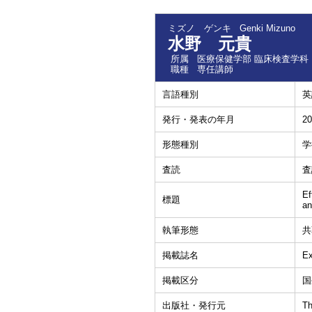
ミズノ ゲンキ
Genki Mizuno
水野 元貴
所属
医療保健学部 臨床検査学科
職種
専任講師
言語種別
英
発行・発表の年月
20
形態種別
学
査読
査
Ef
標題
an
執筆形態
共
掲載誌名
Ex
掲載区分
国
出版社・発行元
T