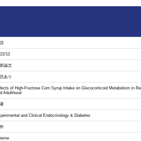
語
22/12
術論文
読あり
fects of High-Fructose Corn Syrup Intake on Glucocorticoid Metabolism in R
d Adulthood
著
perimental and Clinical Endocrinology & Diabetes
外
hieme