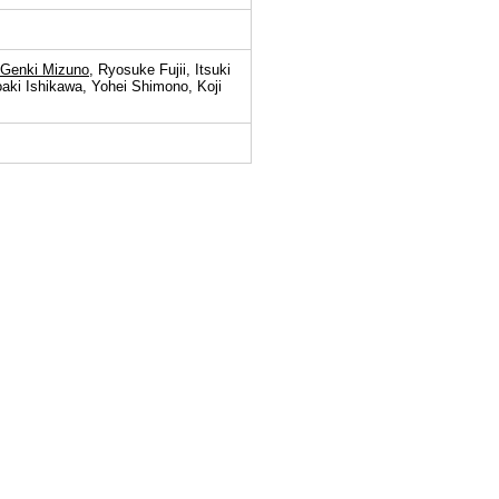
Genki Mizuno
, Ryosuke Fujii, Itsuki
ki Ishikawa, Yohei Shimono, Koji