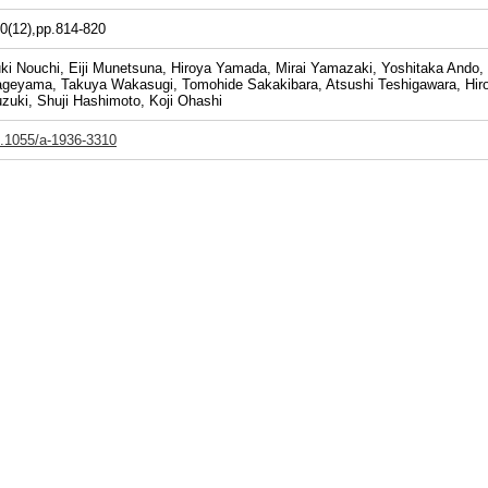
0(12),pp.814-820
ki Nouchi, Eiji Munetsuna, Hiroya Yamada, Mirai Yamazaki, Yoshitaka Ando,
geyama, Takuya Wakasugi, Tomohide Sakakibara, Atsushi Teshigawara, Hiroa
zuki, Shuji Hashimoto, Koji Ohashi
.1055/a-1936-3310