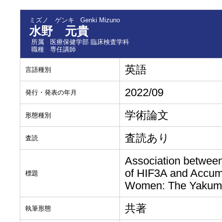
ミズノ ゲンキ
Genki Mizuno
水野 元貴
所属
医療保健学部 臨床検査学科
職種
専任講師
英語
言語種別
2022/09
発行・発表の年月
学術論文
形態種別
査読あり
査読
Association between
of HIF3A and Accumu
標題
Women: The Yakum
共著
執筆形態