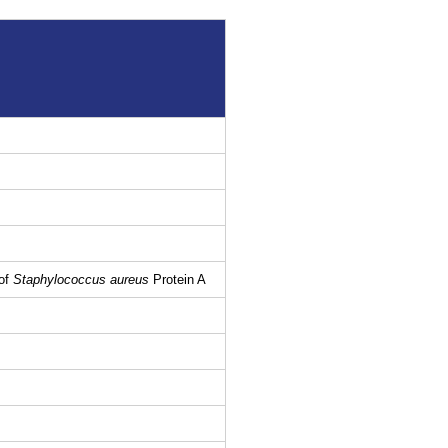
 of
Staphylococcus aureus
Protein A