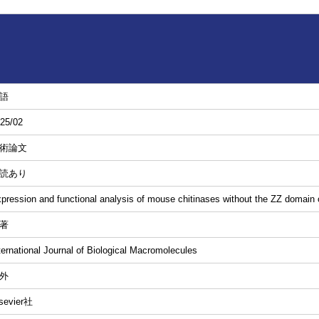
語
25/02
術論文
読あり
pression and functional analysis of mouse chitinases without the ZZ domain
著
ternational Journal of Biological Macromolecules
外
sevier社