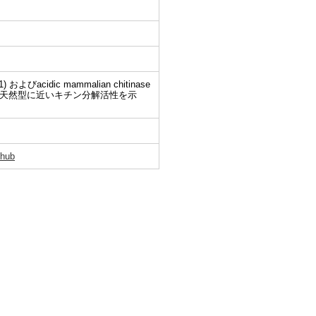
びacidic mammalian chitinase
は天然型に近いキチン分解活性を示
ihub