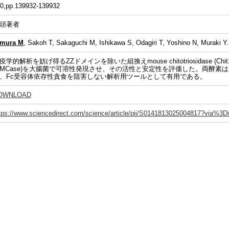
0,pp.139932-139932
頭著者
imura M
, Sakoh T, Sakaguchi M, Ishikawa S, Odagiri T, Yoshino N, Muraki Y.
疫学的解析を妨げ得るZZドメインを除いた組換えmouse chitotriosidase (Chit1) およ
AMCase)を大腸菌で可溶性発現させ、その活性と安定性を評価した。両酵素
、Fc受容体依存性貪食を阻害しない解析用ツールとして有用である。
OWNLOAD
tps://www.sciencedirect.com/science/article/pii/S0141813025004817?via%3D