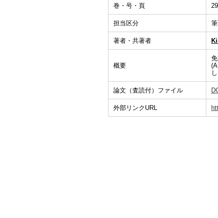
巻・号・頁
29
担当区分
筆
著者・共著者
K
免
概要
(
し
論文（査読付）ファイル
D
外部リンクURL
ht