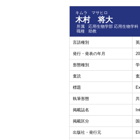
キムラ マサヒロ
木村 将大
所属
応用生物学部 応用生物学科
職種
助教
言語種別
英
発行・発表の年月
20
形態種別
学
査読
査
標題
Ex
執筆形態
共
掲載誌名
In
掲載区分
国
出版社・発行元
El