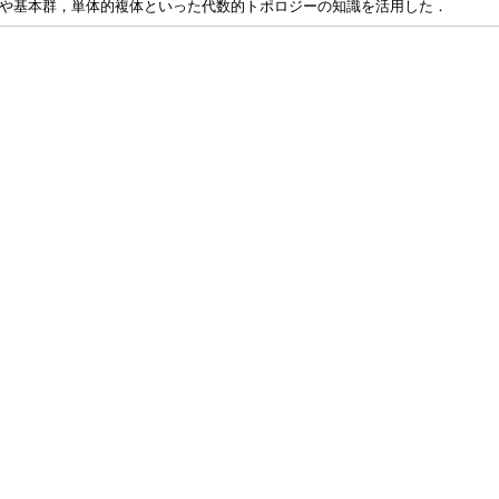
や基本群，単体的複体といった代数的トポロジーの知識を活用した．