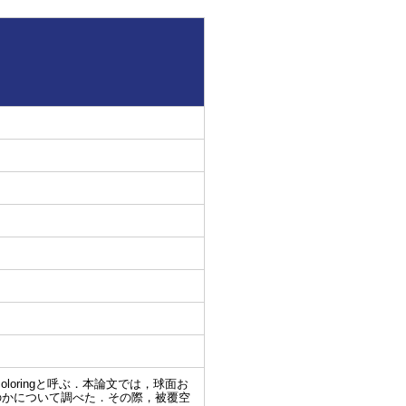
loringと呼ぶ．本論文では，球面お
持つのかについて調べた．その際，被覆空