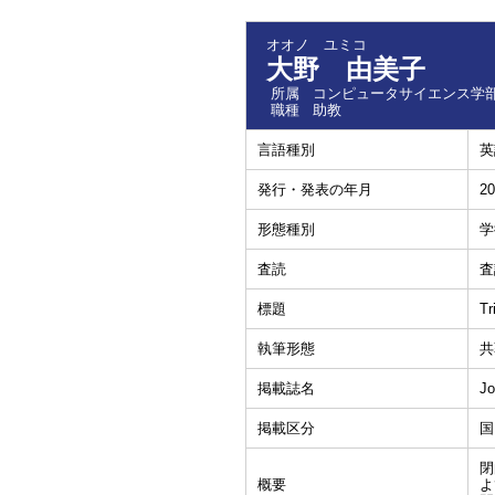
オオノ ユミコ
大野 由美子
所属
コンピュータサイエンス学部
職種
助教
言語種別
英
発行・発表の年月
20
形態種別
学
査読
査
標題
Tr
執筆形態
共
掲載誌名
Jo
掲載区分
国
閉
概要
よ