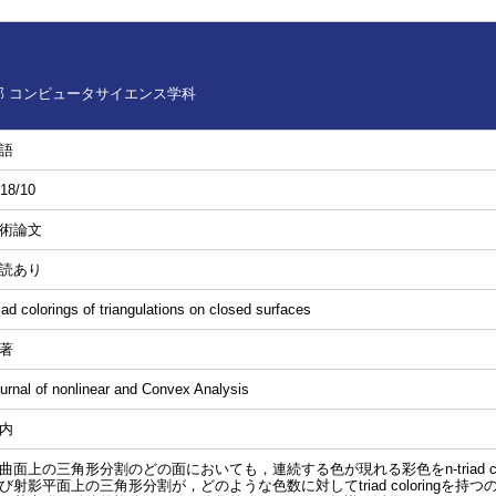
 コンピュータサイエンス学科
語
18/10
術論文
読あり
iad colorings of triangulations on closed surfaces
著
urnal of nonlinear and Convex Analysis
内
曲面上の三角形分割のどの面においても，連続する色が現れる彩色をn-triad co
び射影平面上の三角形分割が，どのような色数に対してtriad coloringを