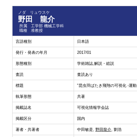
ノダ リュウスケ
野田 龍介
所属
工学部 機械工学科
職種
准教授
言語種別
日本語
発行・発表の年月
2017/01
形態種別
学術雑誌,解説・総説
査読
査読あり
標題
"昆虫羽ばたき飛翔の可視化 -運動
執筆形態
共著
掲載誌名
可視化情報学会誌
掲載区分
国内
著者・共著者
中田敏是,
野田龍介
, 劉浩