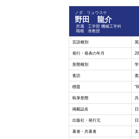
ノダ リュウスケ
野田 龍介
所属
工学部 機械工学科
職種
准教授
言語種別
英
発行・発表の年月
20
形態種別
学
査読
査
標題
"
執筆形態
共
掲載誌名
日
出版社・発行元
日
著者・共著者
太