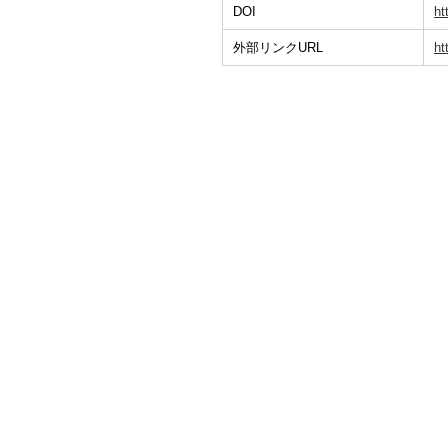
DOI
ht
外部リンクURL
ht