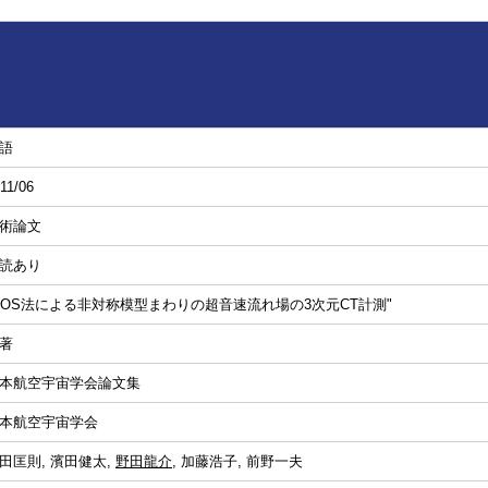
語
11/06
術論文
読あり
BOS法による非対称模型まわりの超音速流れ場の3次元CT計測"
著
本航空宇宙学会論文集
本航空宇宙学会
田匡則, 濱田健太,
野田龍介
, 加藤浩子, 前野一夫