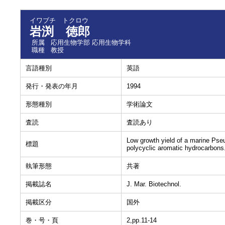
イワブチ トクロウ
岩渕 徳郎
所属
応用生物学部 応用生物学科
職種
教授
言語種別
英語
発行・発表の年月
1994
形態種別
学術論文
査読
査読あり
Low growth yield of a marine Ps
標題
polycyclic aromatic hydrocarbons
執筆形態
共著
掲載誌名
J. Mar. Biotechnol.
掲載区分
国外
巻・号・頁
2,pp.11-14