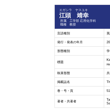
エガシラ ヤスユキ
江頭 靖幸
所属
工学部 応用化学科
職種
教授
言語種別
英
発行・発表の年月
20
形態種別
学
Ki
標題
re
執筆形態
共
掲載誌名
Th
巻・号・頁
51
Ta
著者・共著者
Sa