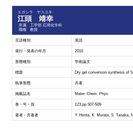
エガシラ ヤスユキ
江頭 靖幸
所属
工学部 応用化学科
職種
教授
言語種別
英語
発行・発表の年月
2010
形態種別
学術論文
標題
Dry gel conversion synthesis of
執筆形態
共著
掲載誌名
Mater. Chem. Phys.
巻・号・頁
123,pp.507-509
著者・共著者
Y. Hirota, K. Murata, S. Tanaka,