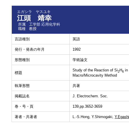
エガシラ ヤスユキ
江頭 靖幸
所属
工学部 応用化学科
職種
教授
言語種別
英語
発行・発表の年月
1992
形態種別
学術論文
Study of the Reaction of Si
H
in
2
6
標題
Macro/Microcavity Method
執筆形態
共著
掲載誌名
J. Electrochem. Soc.
巻・号・頁
139,pp.3652-3659
著者・共著者
L.-S.Hong, Y.Shimogaki,
Y.Egash