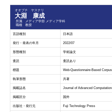
オオブチ ヤスナリ
大淵 康成
所属
メディア学部 メディア学科
職種
教授
言語種別
日本語
発行・発表の年月
2022/07
形態種別
学術論文
査読
査読あり
標題
Web-Questionnaire-Based Corpus
執筆形態
共著
掲載誌名
Journal of Advanced Computational
掲載区分
国外
出版社・発行元
Fuji Technology Press