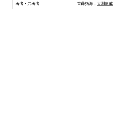
著者・共著者
首藤拓海，
大淵康成