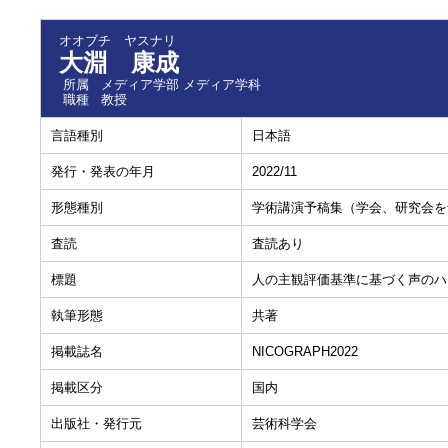
オオブチ ヤスナリ
大淵 康成
所属
メディア学部 メディア学科
職種
教授
言語種別
日本語
発行・発表の年月
2022/11
形態種別
学術講演予稿集（学会、研究会を
査読
査読あり
標題
人の主観評価基準に基づく声のハ
執筆形態
共著
掲載誌名
NICOGRAPH2022
掲載区分
国内
出版社・発行元
芸術科学会