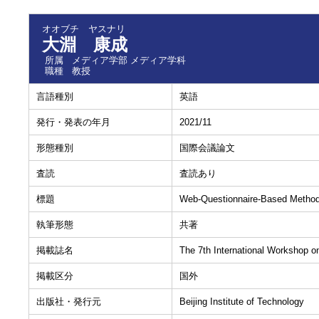
オオブチ ヤスナリ
大淵 康成
所属
メディア学部 メディア学科
職種
教授
言語種別
英語
発行・発表の年月
2021/11
形態種別
国際会議論文
査読
査読あり
標題
Web-Questionnaire-Based Method 
執筆形態
共著
掲載誌名
The 7th International Workshop on
掲載区分
国外
出版社・発行元
Beijing Institute of Technology