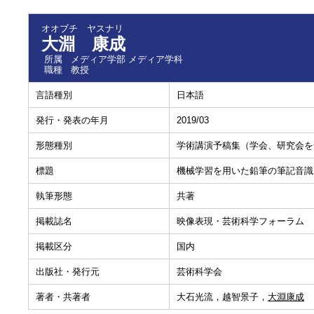
オオブチ ヤスナリ
大淵 康成
所属
メディア学部 メディア学科
職種
教授
言語種別
日本語
発行・発表の年月
2019/03
形態種別
学術講演予稿集（学会、研究会を
標題
機械学習を用いた鉛筆の筆記音識
執筆形態
共著
掲載誌名
映像表現・芸術科学フォーラム
掲載区分
国内
出版社・発行元
芸術科学会
著者・共著者
大石光流，越智景子，
大淵康成