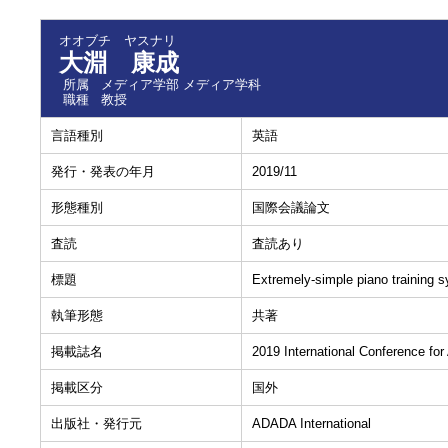
オオブチ ヤスナリ
大淵 康成
所属
メディア学部 メディア学科
職種
教授
言語種別
英語
発行・発表の年月
2019/11
形態種別
国際会議論文
査読
査読あり
標題
Extremely-simple piano training s
執筆形態
共著
掲載誌名
2019 International Conference 
掲載区分
国外
出版社・発行元
ADADA International