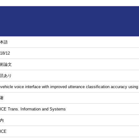
本語
18/12
術論文
読あり
-vehicle voice interface with improved utterance classification accuracy using
著
ICE Trans. Information and Systems
内
ICE