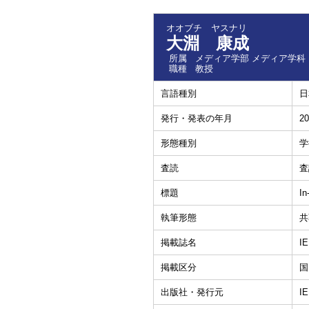
オオブチ ヤスナリ
大淵 康成
所属
メディア学部 メディア学科
職種
教授
言語種別
日
発行・発表の年月
20
形態種別
学
査読
査
標題
In
執筆形態
共
掲載誌名
IE
掲載区分
国
出版社・発行元
IE