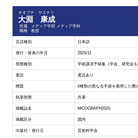
オオブチ ヤスナリ
大淵 康成
所属
メディア学部 メディア学科
職種
教授
言語種別
日本語
発行・発表の年月
2025/11
形態種別
学術講演予稿集（学会、研究会を
査読
査読あり
標題
6種類の異なる手袋を着用した際
執筆形態
共著
掲載誌名
NICOGRAPH2025
掲載区分
国内
出版社・発行元
芸術科学会