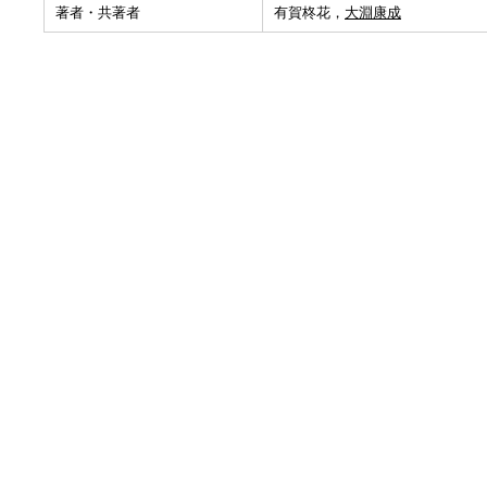
著者・共著者
有賀柊花，
大淵康成