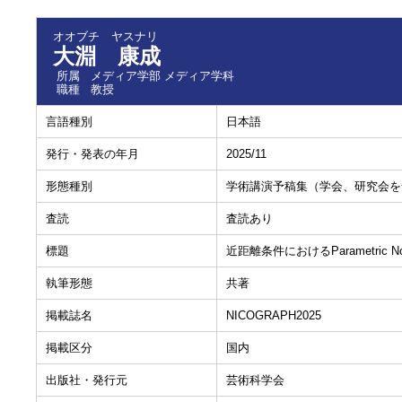
オオブチ ヤスナリ
大淵 康成
所属
メディア学部 メディア学科
職種
教授
言語種別
日本語
発行・発表の年月
2025/11
形態種別
学術講演予稿集（学会、研究会を
査読
査読あり
標題
近距離条件におけるParametric N
執筆形態
共著
掲載誌名
NICOGRAPH2025
掲載区分
国内
出版社・発行元
芸術科学会