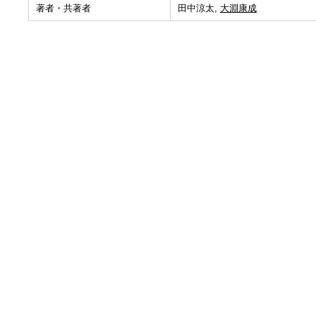
著者・共著者
田中涼太,
大淵康成