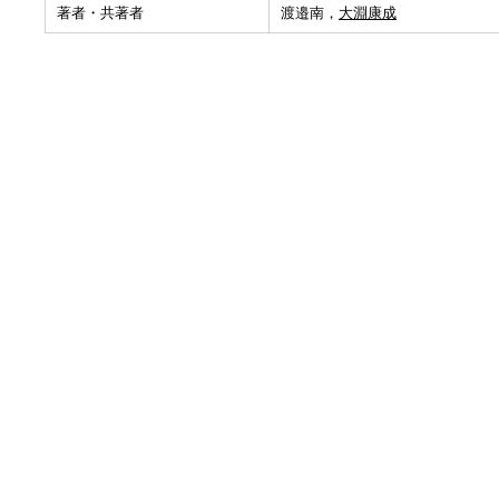
著者・共著者
渡邉南，
大淵康成