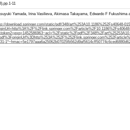
8),pp.1-11
suyuki Yamada, Irina Vasilieva, Akimasa Takayama, Edwardo F Fukushima
tp://download.springer.com/static/pdf/348/art%253A10.1186%252Fs40648-015
iginUrl=http%3A%2F%2Flink.springer.com%2Farticle%2F10.1186%2Fs40648-
&token2=exp=1452586963~acl=%2Fstatic%2Fpdf%2F348%2Fart%25253A10.
pdf%3ForiginUrl%3Dhttp%253A%252F%252Flink.springer.com%252Farticle
31-1*~hmac=5e1797aaa6a25062b07025fb562d9af5614cff50774c6ced6880d6