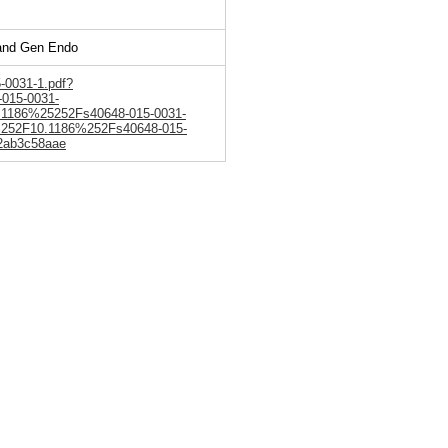
 and Gen Endo
-0031-1.pdf?
015-0031-
1186%25252Fs40648-015-0031-
%252F10.1186%252Fs40648-015-
2ab3c58aae