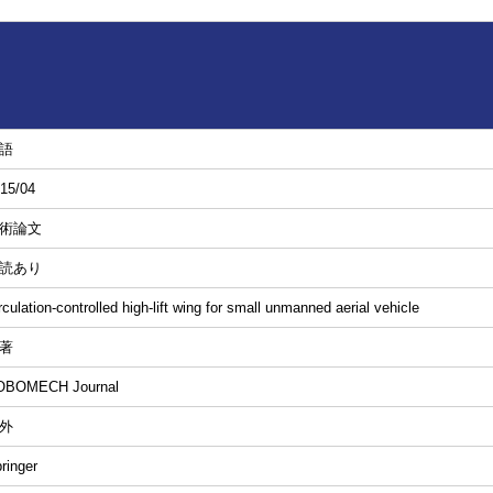
語
15/04
術論文
読あり
rculation-controlled high-lift wing for small unmanned aerial vehicle
著
OBOMECH Journal
外
ringer