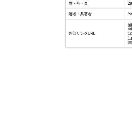
巻・号・頁
2(
著者・共著者
Ya
ht
or
外部リンクURL
1
1.
00