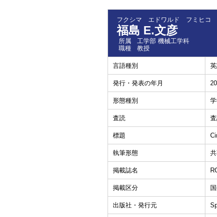
フクシマ エドワルド フミヒコ
福島 E.文彦
所属
工学部 機械工学科
職種
教授
言語種別
英
発行・発表の年月
20
形態種別
学
査読
査
標題
Ci
執筆形態
共
掲載誌名
R
掲載区分
国
出版社・発行元
Sp