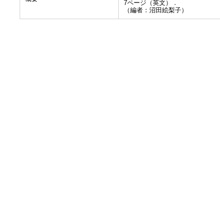
7ページ（英文）．
（編者：沼田絵梨子）