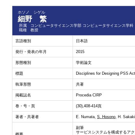
ホソノ シゲル
細野 繁
所属
コンピュータサイエンス学部 コンピュータサイエンス学科
職種
教授
言語種別
日本語
発行・発表の年月
2015
形態種別
学術論文
標題
Disciplines for Designing PSS Ac
執筆形態
共著
掲載誌名
Procedia CIRP
巻・号・頁
(30),408-414頁
著者・共著者
E. Numata,
S. Hosono
, H. Sakak
副筆
サービスシステムを構成するアク
概要