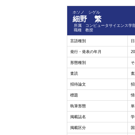
ホソノ シゲル
細野 繁
所属
コンピュータサイエンス学部
職種
教授
言語種別
日
発行・発表の年月
20
形態種別
そ
査読
査
招待論文
招
標題
情
執筆形態
単
掲載誌名
学
掲載区分
国