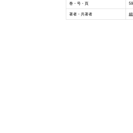
巻・号・頁
59
著者・共著者
細