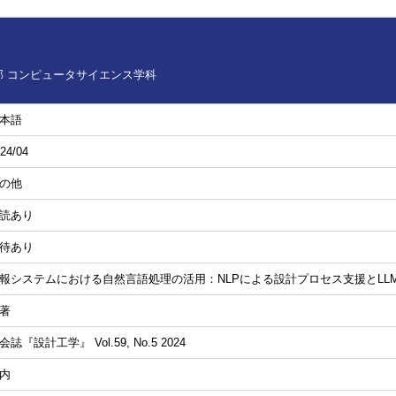
 コンピュータサイエンス学科
本語
24/04
の他
読あり
待あり
報システムにおける自然言語処理の活用：NLPによる設計プロセス支援とLL
著
会誌『設計工学』 Vol.59, No.5 2024
内