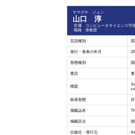
ヤマグチ ジュン
山口 淳
所属
コンピュータサイエンス学部
職種
准教授
言語種別
英
発行・発表の年月
20
形態種別
国
査読
査
Si
標題
co
執筆形態
共
掲載誌名
Th
掲載区分
国
出版社・発行元
As