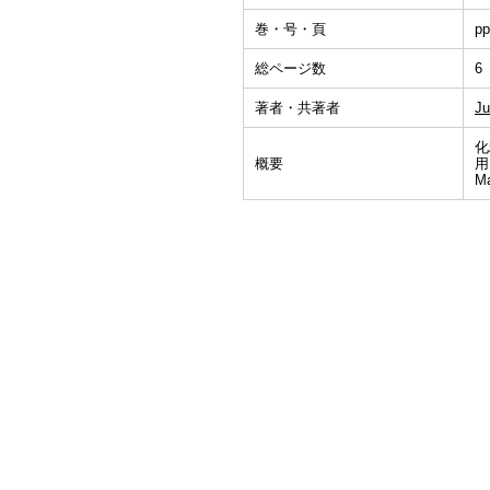
巻・号・頁
pp
総ページ数
6
著者・共著者
Ju
化
概要
用
Ma