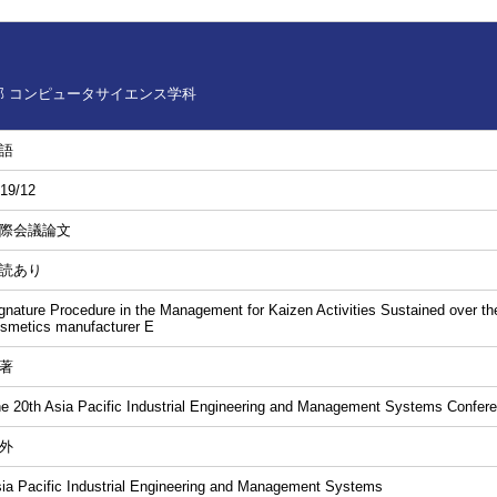
 コンピュータサイエンス学科
語
19/12
際会議論文
読あり
gnature Procedure in the Management for Kaizen Activities Sustained over th
smetics manufacturer E
著
e 20th Asia Pacific Industrial Engineering and Management Systems Confe
外
ia Pacific Industrial Engineering and Management Systems