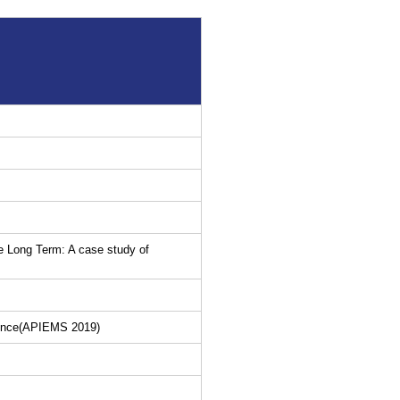
e Long Term: A case study of
rence(APIEMS 2019)