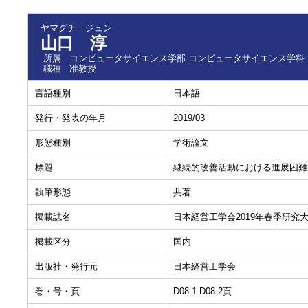
ヤマグチ ジュン
山口 淳
所属
コンピュータサイエンス学部 コンピュータサイエンス学科
職種
准教授
言語種別
日本語
発行・発表の年月
2019/03
形態種別
学術論文
標題
継続的改善活動における進展困難
執筆形態
共著
掲載誌名
日本経営工学会2019年春季研究
掲載区分
国内
出版社・発行元
日本経営工学会
巻・号・頁
D08 1-D08 2頁