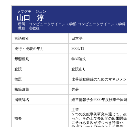
ヤマグチ ジュン
山口 淳
所属
コンピュータサイエンス学部 コンピュータサイエンス学科
職種
准教授
言語種別
日本語
発行・発表の年月
2009/11
形態種別
学術論文
査読
査読あり
標題
改善活動継続のためのマネジメン
執筆形態
共著
掲載誌名
経営情報学会2009年度秋季全国
主筆
２つの文献事例研究を通じて、改
概要
った。その上で要因間の因果関係
にそれら要因が持つべき特徴や、
分析フレームワークとして提示し