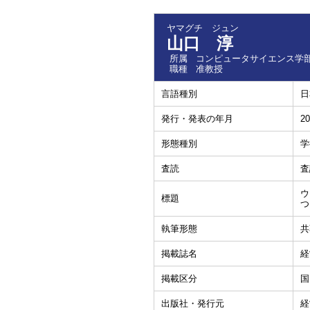
ヤマグチ ジュン
山口 淳
所属
コンピュータサイエンス学部
職種
准教授
言語種別
日
発行・発表の年月
20
形態種別
学
査読
査
ウ
標題
つ
執筆形態
共
掲載誌名
経
掲載区分
国
出版社・発行元
経