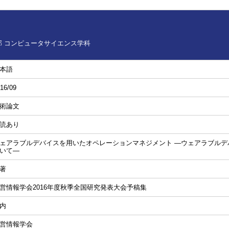
 コンピュータサイエンス学科
本語
16/09
術論文
読あり
ェアラブルデバイスを用いたオペレーションマネジメント ―ウェアラブルデ
いて―
著
営情報学会2016年度秋季全国研究発表大会予稿集
内
営情報学会