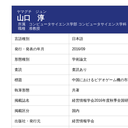
ヤマグチ ジュン
山口 淳
所属
コンピュータサイエンス学部 コンピュータサイエンス学科
職種
准教授
言語種別
日本語
発行・発表の年月
2016/09
形態種別
学術論文
査読
査読あり
標題
中国におけるビデオゲーム機の市
執筆形態
共著
掲載誌名
経営情報学会2016年度秋季全国
掲載区分
国内
出版社・発行元
経営情報学会