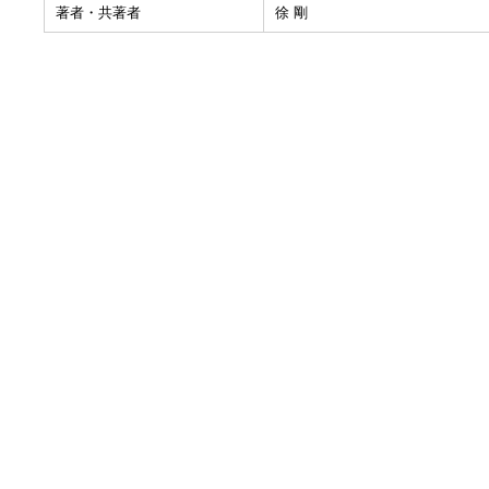
著者・共著者
徐 剛