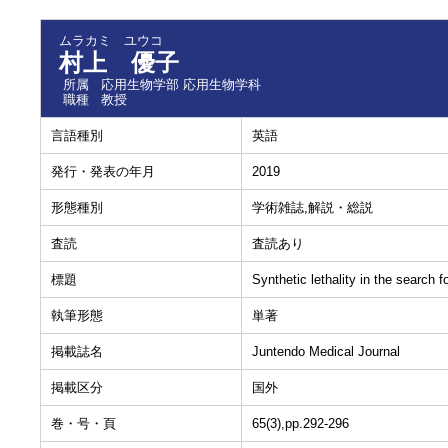
ムラカミ ユウコ
村上 優子
所属
応用生物学部 応用生物学科
職種
教授
言語種別
英語
発行・発表の年月
2019
形態種別
学術雑誌,解説・総説
査読
査読あり
標題
Synthetic lethality in the search 
執筆形態
単著
掲載誌名
Juntendo Medical Journal
掲載区分
国外
巻・号・頁
65(3),pp.292-296