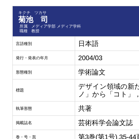
キクチ ツカサ
菊池 司
所属
メディア学部 メディア学科
職種
教授
日本語
言語種別
2004/03
発行・発表の年月
学術論文
形態種別
デザイン領域の新たなる
標題
ノ」から「コト」，そ
共著
執筆形態
芸術科学会論文誌
掲載誌名
第3巻(第1号),35-44
巻・号・頁