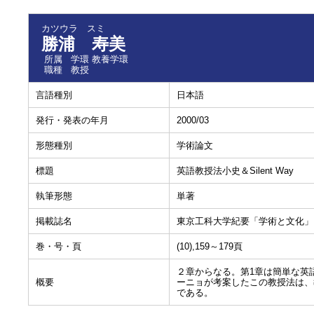
カツウラ スミ
勝浦 寿美
所属
学環 教養学環
職種
教授
言語種別
日本語
発行・発表の年月
2000/03
形態種別
学術論文
標題
英語教授法小史＆Silent Way
執筆形態
単著
掲載誌名
東京工科大学紀要「学術と文化」
巻・号・頁
(10),159～179頁
２章からなる。第1章は簡単な英語
概要
ーニョが考案したこの教授法は、
である。