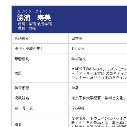
カツウラ スミ
勝浦 寿美
所属
学環 教養学環
職種
教授
言語種別
日本語
発行・発表の年月
1992/03
形態種別
学術論文
MARK TWAINのペシミズムにつ
標題
－「アーサー王宮廷 のコネティ
ヤンキー」及び「うすのろウィル
執筆形態
単著
掲載誌名
東京工科大学紀要「学術と文化」
巻・号・頁
(2),99頁
なぜ晩年、トウェインはペシミス
険」のころの作品とは、趣を異に
概要
ら晩年へと読み進めていけば理解