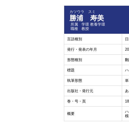
カツウラ スミ
勝浦 寿美
所属
学環 教養学環
職種
教授
言語種別
日
発行・発表の年月
20
形態種別
翻
標題
ハ
執筆形態
単
出版社・発行元
あ
巻・号・頁
1
ハ
概要
模