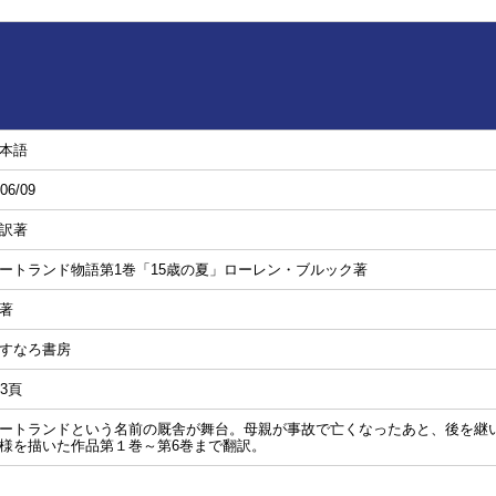
本語
06/09
訳著
ートランド物語第1巻「15歳の夏」ローレン・ブルック著
著
すなろ書房
83頁
ートランドという名前の厩舎が舞台。母親が事故で亡くなったあと、後を継い
様を描いた作品第１巻～第6巻まで翻訳。