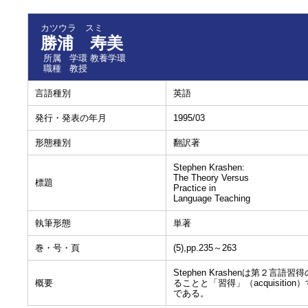
カツウラ スミ
勝浦 寿美
所属
学環 教養学環
職種
教授
言語種別
英語
発行・発表の年月
1995/03
形態種別
翻訳著
Stephen Krashen:
The Theory Versus
標題
Practice in
Language Teaching
執筆形態
単著
巻・号・頁
(5),pp.235～263
Stephen Krashenは第２
概要
ることと「習得」（acquisi
である。