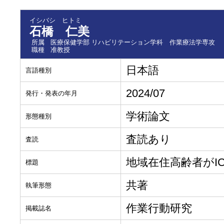
イシバシ ヒトミ
石橋 仁美
所属
医療保健学部 リハビリテーション学科 作業療法学専攻
職種
准教授
日本語
言語種別
2024/07
発行・発表の年月
学術論文
形態種別
査読あり
査読
地域在住高齢者がI
標題
共著
執筆形態
作業行動研究
掲載誌名