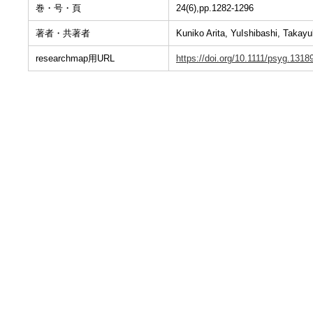
巻・号・頁
24(6),pp.1282-1296
著者・共著者
Kuniko Arita, YuIshibashi, Takayu
researchmap用URL
https://doi.org/10.1111/psyg.1318