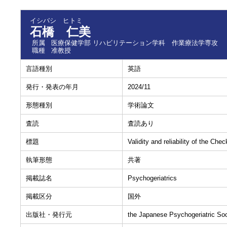
イシバシ ヒトミ
石橋 仁美
所属
医療保健学部 リハビリテーション学科 作業療法学専攻
職種
准教授
言語種別
英語
発行・発表の年月
2024/11
形態種別
学術論文
査読
査読あり
標題
Validity and reliability of the Che
執筆形態
共著
掲載誌名
Psychogeriatrics
掲載区分
国外
出版社・発行元
the Japanese Psychogeriatric Soc