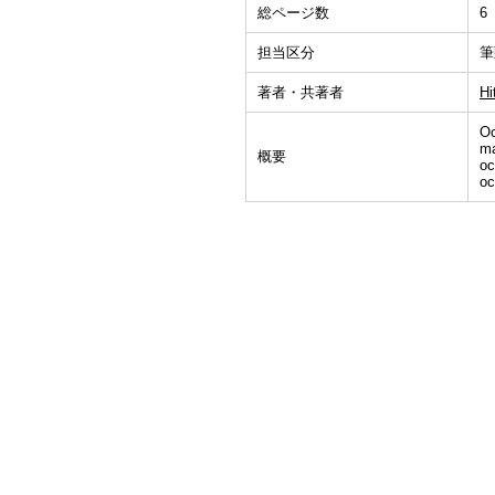
総ページ数
6
担当区分
筆
著者・共著者
Hi
Oc
ma
概要
oc
oc