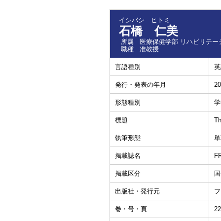
イシバシ ヒトミ
石橋 仁美
所属
医療保健学部 リハビリテー
職種
准教授
言語種別
英
発行・発表の年月
20
形態種別
学
標題
Th
執筆形態
単
掲載誌名
FR
掲載区分
国
出版社・発行元
フ
巻・号・頁
22