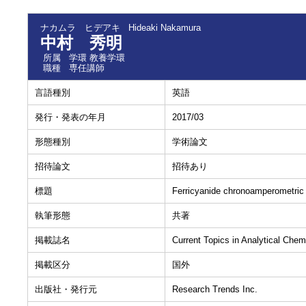
ナカムラ ヒデアキ
Hideaki Nakamura
中村 秀明
所属
学環 教養学環
職種
専任講師
言語種別
英語
発行・発表の年月
2017/03
形態種別
学術論文
招待論文
招待あり
標題
Ferricyanide chronoamperometric t
執筆形態
共著
掲載誌名
Current Topics in Analytical Chem
掲載区分
国外
出版社・発行元
Research Trends Inc.