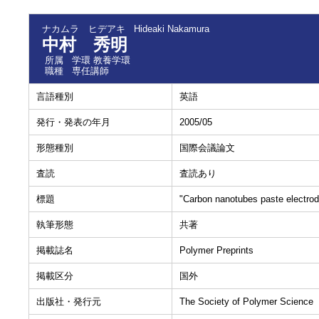
ナカムラ ヒデアキ
Hideaki Nakamura
中村 秀明
所属
学環 教養学環
職種
専任講師
言語種別
英語
発行・発表の年月
2005/05
形態種別
国際会議論文
査読
査読あり
標題
"Carbon nanotubes paste electrode
執筆形態
共著
掲載誌名
Polymer Preprints
掲載区分
国外
出版社・発行元
The Society of Polymer Science