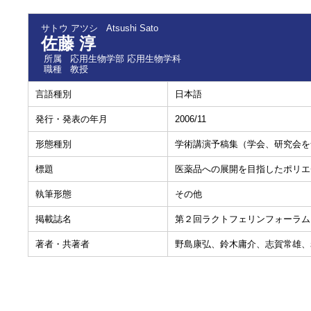
サトウ アツシ
Atsushi Sato
佐藤 淳
所属
応用生物学部 応用生物学科
職種
教授
言語種別
日本語
発行・発表の年月
2006/11
形態種別
学術講演予稿集（学会、研究会を
標題
医薬品への展開を目指したポリエ
執筆形態
その他
掲載誌名
第２回ラクトフェリンフォーラム
著者・共著者
野島康弘、鈴木庸介、志賀常雄、