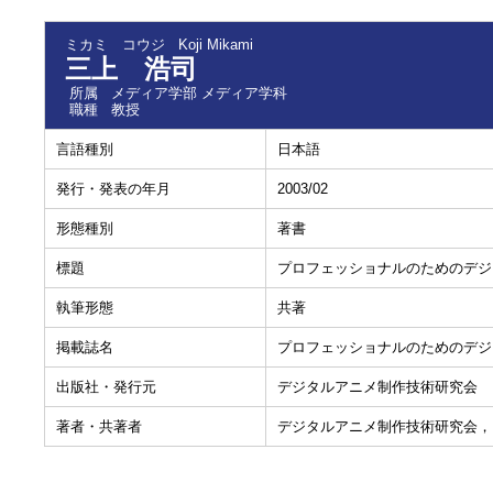
ミカミ コウジ
Koji Mikami
三上 浩司
所属
メディア学部 メディア学科
職種
教授
言語種別
日本語
発行・発表の年月
2003/02
形態種別
著書
標題
プロフェッショナルのためのデジタ
執筆形態
共著
掲載誌名
プロフェッショナルのためのデジタ
出版社・発行元
デジタルアニメ制作技術研究会
著者・共著者
デジタルアニメ制作技術研究会，