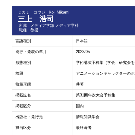
ミカミ コウジ
Koji Mikami
三上 浩司
所属
メディア学部 メディア学科
職種
教授
言語種別
日本語
発行・発表の年月
2023/05
形態種別
学術講演予稿集（学会、研究会を
標題
アニメーションキャラクターのポ
執筆形態
共著
掲載誌名
第31回年次大会予稿集
掲載区分
国内
出版社・発行元
情報知識学会
担当区分
最終著者