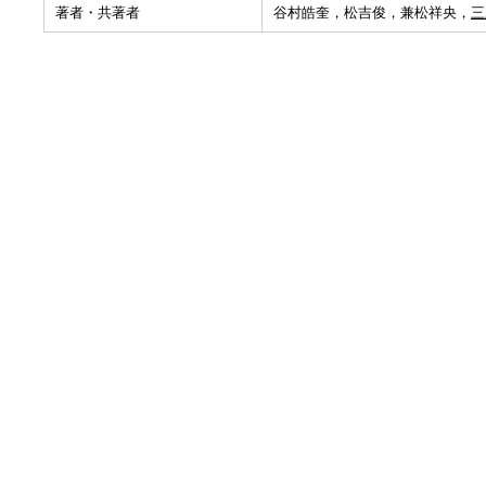
著者・共著者
谷村皓奎，松吉俊，兼松祥央，
三