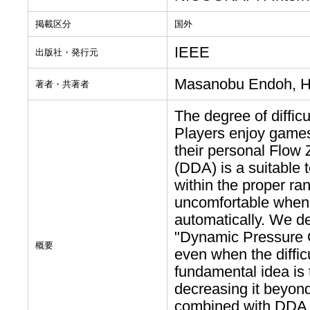
掲載区分
国外
IEEE
出版社・発行元
Masanobu Endoh, H
著者・共著者
The degree of difficu
Players enjoy games a
their personal Flow 
(DDA) is a suitable t
within the proper r
uncomfortable when t
automatically. We d
"Dynamic Pressure Cy
概要
even when the diffi
fundamental idea is 
decreasing it beyo
combined with DDA a