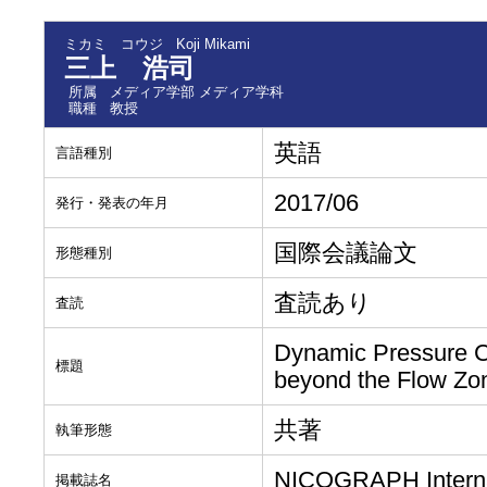
ミカミ コウジ
Koji Mikami
三上 浩司
所属
メディア学部 メディア学科
職種
教授
英語
言語種別
2017/06
発行・発表の年月
国際会議論文
形態種別
査読あり
査読
Dynamic Pressure Cy
標題
beyond the Flow Zo
共著
執筆形態
NICOGRAPH Interna
掲載誌名