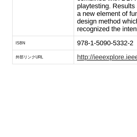
playtesting. Result
a new element of fu
design method which
recognized the inten
978-1-5090-5332-2
ISBN
http://ieeexplore.i
外部リンクURL